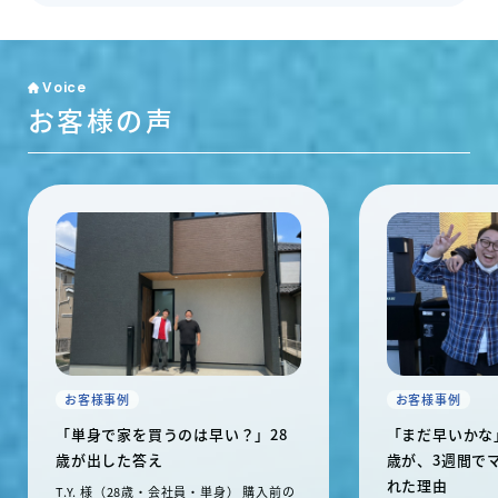
Voice
お客様の声
お客様事例
お客様事例
「単身で家を買うのは早い？」28
「まだ早いかな
歳が出した答え
歳が、3週間で
れた理由
T.Y. 様（28歳・会社員・単身） 購入前の