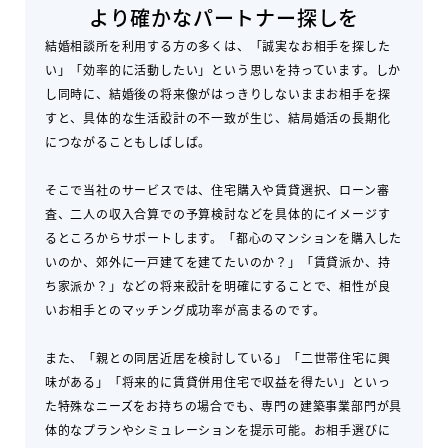
より確かなパートナー探しを
結婚相談所を利用する方の多くは、「誠実なお相手を探した
い」「効率的に活動したい」という思いを持っています。しか
し同時に、結婚後の将来像がはっきりしないままお相手を探
すと、具体的な生活設計の不一致が生じ、結局婚活の長期化
につながることもしばしば。
そこで当社のサービスでは、住宅購入や賃貸選択、ローン審
査、二人の収入合算での予算検討などを具体的にイメージす
るところからサポートします。「都心のマンションを購入した
いのか、郊外に一戸建てを建てたいのか？」「賃貸派か、持
ち家派か？」などの将来設計を明確にすることで、相性が良
いお相手とのマッチング成功率が高まるのです。
また、「親との同居近居を検討している」「二世帯住宅に興
味がある」「将来的に賃貸併用住宅で収益を得たい」といっ
た特殊なニーズをお持ちの場合でも、専門の建築事業部門が具
体的なプランやシミュレーションを提示可能。お相手選びに