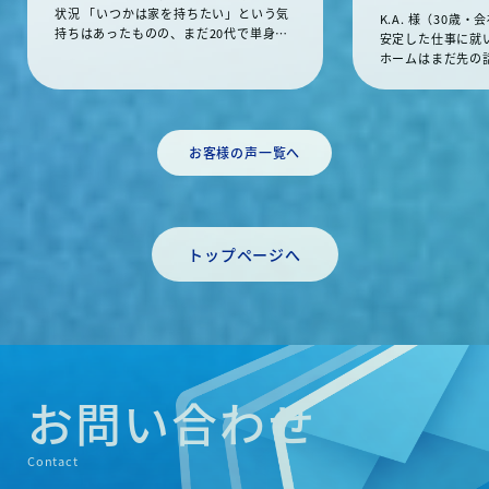
状況 「いつかは家を持ちたい」という気
K.A. 様（30歳
持ちはあったものの、まだ20代で単身と
安定した仕事に就
いうこともあり、「今じゃない」と感じ
ホームはまだ先の
ていました。結婚や将来のことが見えな
た。「もう少し貯
いうちに大きな買い物をするのは、なん
婚や家族のことが
となく怖い——そういった迷いを抱えてい
なふうに、具体的
たそうです。 「今買う理由」が見えた瞬
していたそうです
間 弊社スタッフとの話の中で気づいたの
お客様の声一覧へ
訪問 ある日、弊
は、「独身のうちに買う方が、ローン審
したことで話が動
査も通りやすく、月々の負担も少ない」
最初は断るつもり
という現実でした。賃貸に払い続ける費
したが、話を聞く
用と比較したとき、「待つことにもコス
ている家賃が、そ
トがある」という考え方が腑に落ちたと
トップページへ
いう視点が刺さっ
言います。 「自分のための家」という選
したら、意外とス
択 誰かに合わせるのではなく、自分の好
と決めてからは早
みで間取りや仕様を決められる新築建築
て回り、「ここだ
を選択。初接点から約1ヶ月半で建築プラ
に見つけました。
ンの打ち合わせ・契約申込まで進みまし
せも経て、初回の
た。「自分だけの空間を持てるというの
「もっと時間がか
が、想像以上にモチベーションになっ
ど、いざ動いてみ
お問い合わせ
た」という言葉が印象的でした。 担当者
った」と振り返っ
コメント 「T.Y. 様のように、単身・20代
ント 「K.A. 様
でのご購入は実は珍しくありません。む
断がとても明確で
Contact
しろ早く動いた方が選択肢も広い。迷っ
そ、まず一度話を
ている方の背中を、少しでも押せればと