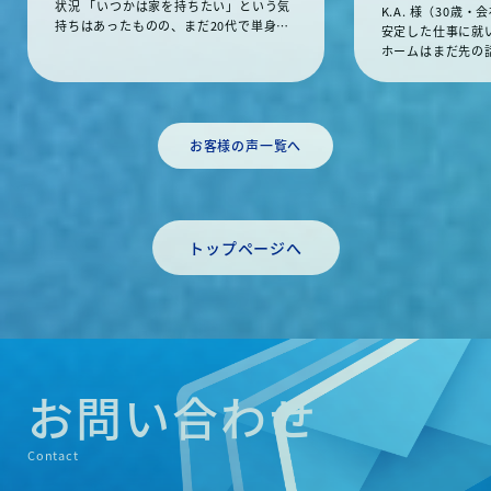
状況 「いつかは家を持ちたい」という気
K.A. 様（30歳
持ちはあったものの、まだ20代で単身と
安定した仕事に就
いうこともあり、「今じゃない」と感じ
ホームはまだ先の
ていました。結婚や将来のことが見えな
た。「もう少し貯
いうちに大きな買い物をするのは、なん
婚や家族のことが
となく怖い——そういった迷いを抱えてい
なふうに、具体的
たそうです。 「今買う理由」が見えた瞬
していたそうです
間 弊社スタッフとの話の中で気づいたの
お客様の声一覧へ
訪問 ある日、弊
は、「独身のうちに買う方が、ローン審
したことで話が動
査も通りやすく、月々の負担も少ない」
最初は断るつもり
という現実でした。賃貸に払い続ける費
したが、話を聞く
用と比較したとき、「待つことにもコス
ている家賃が、そ
トがある」という考え方が腑に落ちたと
トップページへ
いう視点が刺さっ
言います。 「自分のための家」という選
したら、意外とス
択 誰かに合わせるのではなく、自分の好
と決めてからは早
みで間取りや仕様を決められる新築建築
て回り、「ここだ
を選択。初接点から約1ヶ月半で建築プラ
に見つけました。
ンの打ち合わせ・契約申込まで進みまし
せも経て、初回の
た。「自分だけの空間を持てるというの
「もっと時間がか
が、想像以上にモチベーションになっ
ど、いざ動いてみ
お問い合わせ
た」という言葉が印象的でした。 担当者
った」と振り返っ
コメント 「T.Y. 様のように、単身・20代
ント 「K.A. 様
でのご購入は実は珍しくありません。む
断がとても明確で
Contact
しろ早く動いた方が選択肢も広い。迷っ
そ、まず一度話を
ている方の背中を、少しでも押せればと
います。」（担当：