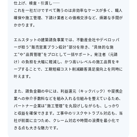
仕上げ、検査・引渡し――
これを一社だけですべて賄うのは非効率なケースが多く、職人
確保や施工管理、下請け業者との価格交渉など、煩雑な手間が
かかります。
エルスタットの建築請負事業では、不動産会社やデベロッパ
ーが担う“販売営業プラン設計”部分を除き、“具体的な施
工”や“品質管理”をプロとして一括サポート。発注者（元請
け）の負担を大幅に軽減し、かつ高いレベルの施工品質をキ
ープすることで、工期短縮コスト削減顧客満足度向上を同時に
叶えます。
また、請負金額の中には、利益還元（キックバック）や提携企
業への仲介手数料などを組み入れる仕組みを整えているため、
パートナー企業は“施工管理”を丸投げしながらも、しっかり
と収益を確保できます。工事中のリスクやトラブル対応も、当
社が前面に立つため、クレーム対応や時間の浪費を最小化で
きる点も大きな魅力です。