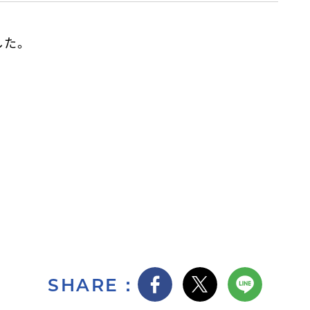
した。
SHARE：